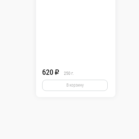
По условиям акции -
подарок - в одни рук
Доступно при заказ
620
R
250
г.
В корзину
Аджика