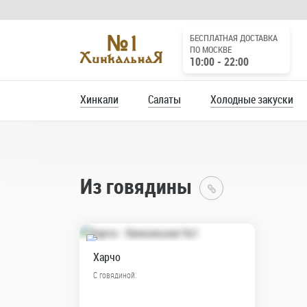
БЕСПЛАТНАЯ ДОСТАВКА
ПО МОСКВЕ
10:00 - 22:00
Хинкали
Салаты
Холодные закуски
Из говядины
Главная
Харчо
С говядиной.
Лимонад (1 под
одни руки / адре
Грузинский лимонад