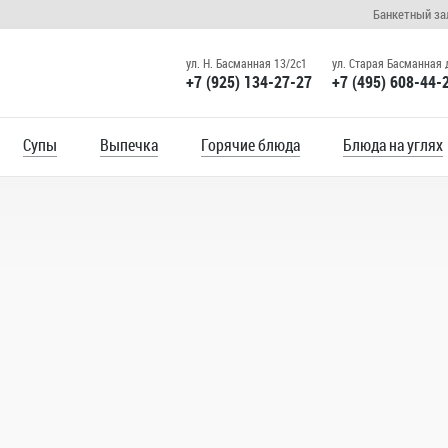
Банкетный за
ул. Н. Басманная 13/2c1
ул. Старая Басманная д
+7 (925) 134-27-27
+7 (495) 608-44-
Супы
Выпечка
Горячие блюда
Блюда на углях
Ткемали
Сметанный 
чесноком
арок в
с!)
.
Внимание!